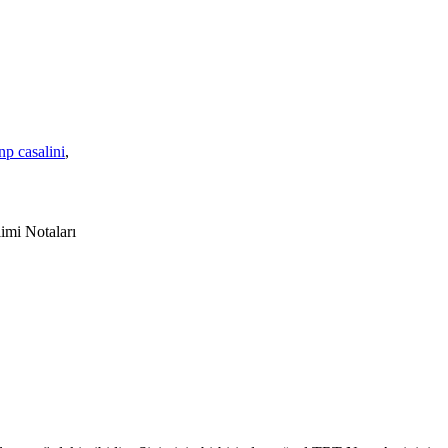
np casalini
,
mi Notaları