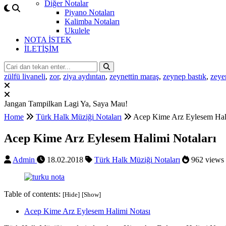
Diğer Notalar
Piyano Notaları
Kalimba Notaları
Ukulele
NOTA İSTEK
İLETİŞİM
zülfü livaneli
,
zor
,
ziya aydıntan
,
zeynettin maraş
,
zeynep bastık
,
zeye
Jangan Tampilkan Lagi
Ya, Saya Mau!
Home
Türk Halk Müziği Notaları
Acep Kime Arz Eylesem Hali
Acep Kime Arz Eylesem Halimi Notaları
Admin
18.02.2018
Türk Halk Müziği Notaları
962 views
Table of contents:
[Hide]
[Show]
Acep Kime Arz Eylesem Halimi Notası