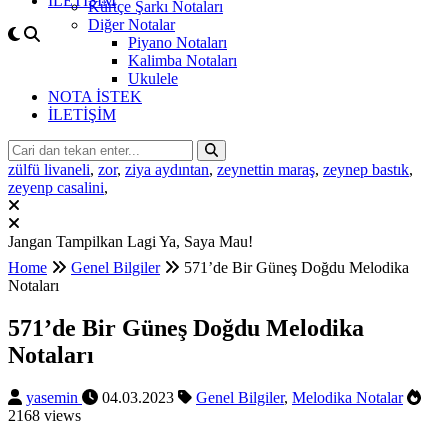
İLETİŞİM
Kürtçe Şarkı Notaları
Diğer Notalar
Piyano Notaları
Kalimba Notaları
Ukulele
NOTA İSTEK
İLETİŞİM
zülfü livaneli
,
zor
,
ziya aydıntan
,
zeynettin maraş
,
zeynep bastık
,
zeyenp casalini
,
Jangan Tampilkan Lagi
Ya, Saya Mau!
Home
Genel Bilgiler
571’de Bir Güneş Doğdu Melodika
Notaları
571’de Bir Güneş Doğdu Melodika
Notaları
yasemin
04.03.2023
Genel Bilgiler
,
Melodika Notalar
2168 views