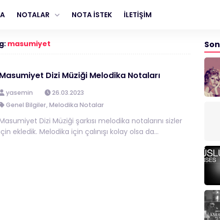
FA
NOTALAR
NOTA İSTEK
İLETİŞİM
g:
masumiyet
Son
Masumiyet Dizi Müziği Melodika Notaları
yasemin
26.03.2023
Genel Bilgiler
,
Melodika Notalar
Masumiyet Dizi Müziği şarkısı melodika notalarını sizler
için ekledik. Melodika için çalınışı kolay olsa da...