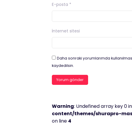
E-posta
*
İnternet sitesi
Daha sonraki yorumlarımda kullanılması
kaydedilsin.
Warning
: Undefined array key 0 i
content/themes/shurapro-mast
on line
4