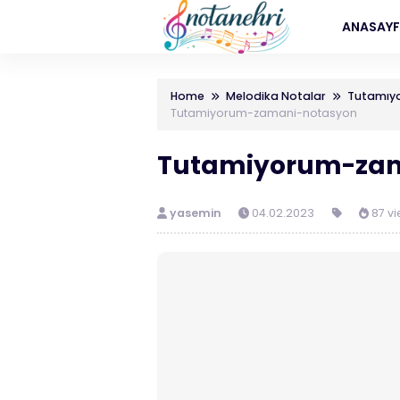
ANASAY
Home
Melodika Notalar
Tutamıyo
Tutamiyorum-zamani-notasyon
Tutamiyorum-zam
yasemin
04.02.2023
87 vi