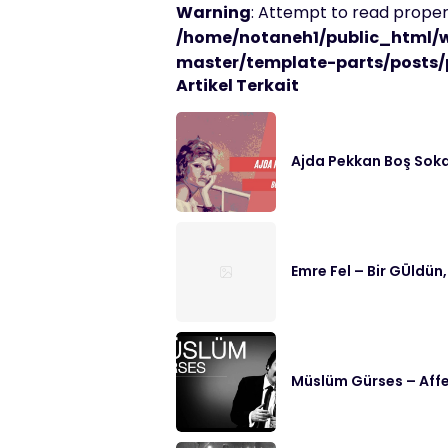
Warning
: Attempt to read propert
/home/notaneh1/public_html/
master/template-parts/posts/
Artikel Terkait
Ajda Pekkan Boş Soka
Emre Fel – Bir GÜldün,
Müslüm Gürses – Affe