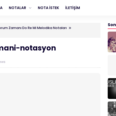
FA
NOTALAR
NOTA İSTEK
İLETİŞİM
Son
rum Zamanı Do Re Mi Melodika Notaları
ani-notasyon
ews