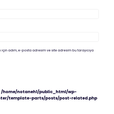
 için adım, e-posta adresim ve site adresim bu tarayıcıya
n
/home/notaneh1/public_html/wp-
er/template-parts/posts/post-related.php