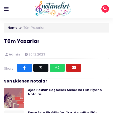
Home
Tüm Yazarlar
Tüm Yazarlar
Admin
30.12.2023
Share:
Son Eklenen Notalar
Ajda Pekkan Boş Sokak Melodika Flüt Piyano
Notaları
Emre Fel – Bir GÜldün, Org, Melodika, Flüt,