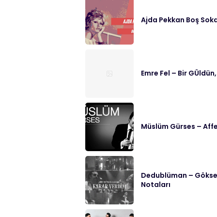
Ajda Pekkan Boş Soka
Emre Fel – Bir GÜldün,
Müslüm Gürses – Affe
Dedublüman – Göksel 
Notaları