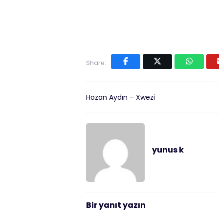
Share:
Hozan Aydın – Xwezi
yunus k
Bir yanıt yazın