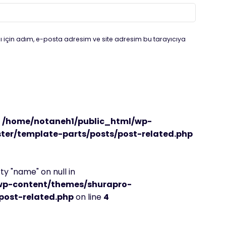
 için adım, e-posta adresim ve site adresim bu tarayıcıya
n
/home/notaneh1/public_html/wp-
er/template-parts/posts/post-related.php
y "name" on null in
wp-content/themes/shurapro-
post-related.php
on line
4