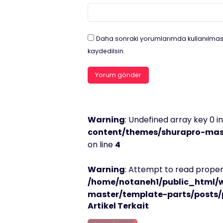
Daha sonraki yorumlarımda kullanılması
kaydedilsin.
Warning
: Undefined array key 0 i
content/themes/shurapro-mast
on line
4
Warning
: Attempt to read propert
/home/notaneh1/public_html/
master/template-parts/posts/
Artikel Terkait