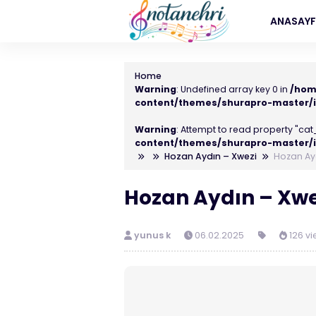
ANASAY
Home
Warning
: Undefined array key 0 in
/hom
content/themes/shurapro-master/i
Warning
: Attempt to read property "cat_
content/themes/shurapro-master/i
Hozan Aydın – Xwezi
Hozan Ay
Hozan Aydın – Xwe
yunus k
06.02.2025
126 vi