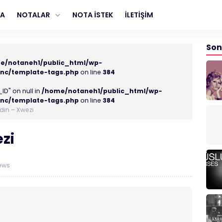
FA
NOTALAR
NOTA İSTEK
İLETİŞİM
Son
e/notaneh1/public_html/wp-
nc/template-tags.php
on line
384
ID" on null in
/home/notaneh1/public_html/wp-
nc/template-tags.php
on line
384
dın – Xwezi
zi
ews