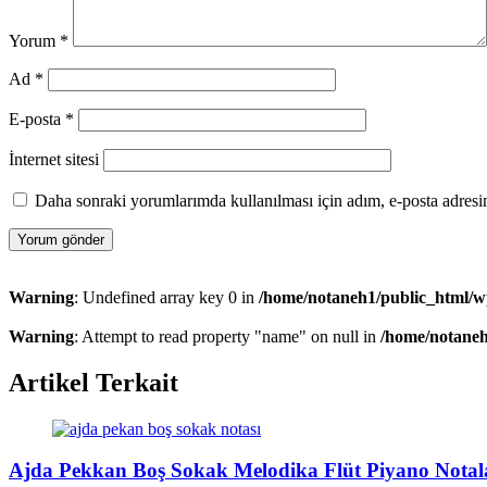
Yorum
*
Ad
*
E-posta
*
İnternet sitesi
Daha sonraki yorumlarımda kullanılması için adım, e-posta adresim
Warning
: Undefined array key 0 in
/home/notaneh1/public_html/wp
Warning
: Attempt to read property "name" on null in
/home/notaneh
Artikel Terkait
Ajda Pekkan Boş Sokak Melodika Flüt Piyano Notal