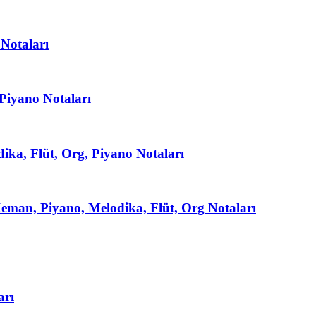
Notaları
Piyano Notaları
ka, Flüt, Org, Piyano Notaları
an, Piyano, Melodika, Flüt, Org Notaları
arı