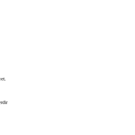
et.
erdir