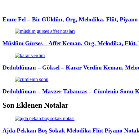
Emre Fel – Bir GÜldün, Org, Melodika, Flüt, Piyano 
Müslüm Gürses – Affet Keman, Org, Melodika, Flüt, 
Dedublüman – Göksel – Karar Verdim Keman, Melodi
Dedublüman – Mavzer Tabancas – Cümlenin Sonu Kem
Son Eklenen Notalar
Ajda Pekkan Boş Sokak Melodika Flüt Piyano Notal