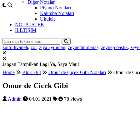
Diğer Notalar
Piyano Notaları
Kalimba Notaları
Ukulele
NOTA İSTEK
İLETİŞİM
zülfü livaneli
,
zor
,
ziya aydıntan
,
zeynettin maraş
,
zeynep bastık
,
zeye
Jangan Tampilkan Lagi
Ya, Saya Mau!
Home
Blok Flüt
Ömür de Çiçek Gibi Notaları
Omur de Cic
Omur de Cicek Gibi
Admin
04.01.2021
78 views