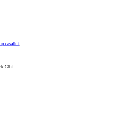
np casalini
,
ek Gibi