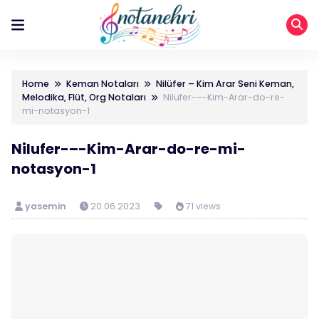
Home
Keman Notaları
Nilüfer – Kim Arar Seni Keman,
Melodika, Flüt, Org Notaları
Nilufer-–-Kim-Arar-do-re-
mi-notasyon-1
Nilufer-–-Kim-Arar-do-re-mi-
notasyon-1
yasemin
20.06.2023
71 views