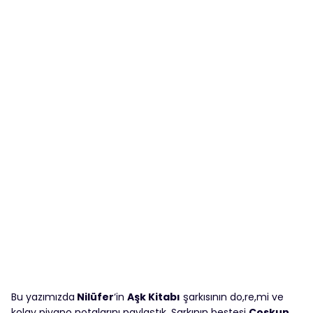
Bu yazımızda
Nilüfer
‘in
Aşk Kitabı
şarkısının do,re,mi ve
kolay piyano notalarını paylaştık. Şarkının bestesi
Coşkun