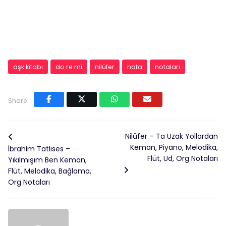
aşk kitabı
do re mi
nilüfer
nota
notaları
Share:
Nilüfer – Ta Uzak Yollardan
Keman, Piyano, Melodika,
İbrahim Tatlıses –
Flüt, Ud, Org Notaları
Yıkılmışım Ben Keman,
Flüt, Melodika, Bağlama,
Org Notaları