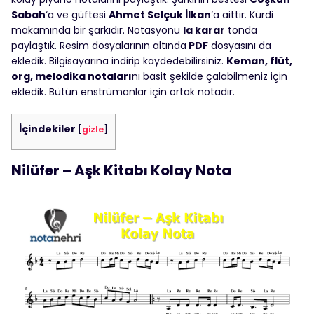
Sabah
‘a ve güftesi
Ahmet Selçuk İlkan
‘a aittir. Kürdi
makamında bir şarkıdır. Notasyonu
la karar
tonda
paylaştık. Resim dosyalarının altında
PDF
dosyasını da
ekledik. Bilgisayarına indirip kaydedebilirsiniz.
Keman, flüt,
org, melodika notaları
nı basit şekilde çalabilmeniz için
ekledik. Bütün enstrümanlar için ortak notadır.
İçindekiler
[
gizle
]
Nilüfer – Aşk Kitabı Kolay Nota