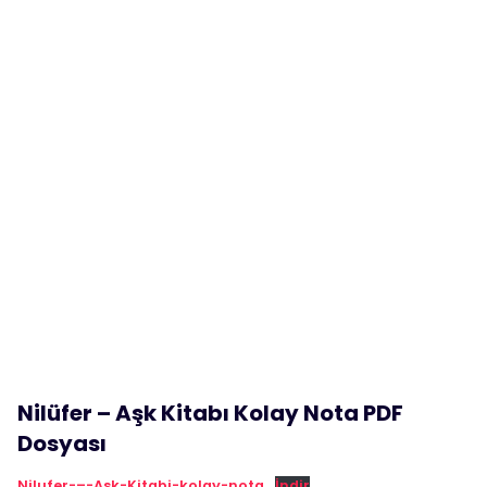
Nilüfer – Aşk Kitabı Kolay Nota PDF
Dosyası
Nilufer-–-Ask-Kitabi-kolay-nota
İndir