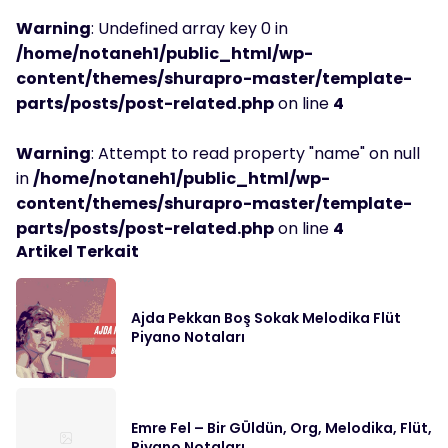
Warning
: Undefined array key 0 in
/home/notaneh1/public_html/wp-
content/themes/shurapro-master/template-
parts/posts/post-related.php
on line
4
Warning
: Attempt to read property "name" on null
in
/home/notaneh1/public_html/wp-
content/themes/shurapro-master/template-
parts/posts/post-related.php
on line
4
Artikel Terkait
Ajda Pekkan Boş Sokak Melodika Flüt
Piyano Notaları
Emre Fel – Bir GÜldün, Org, Melodika, Flüt,
Piyano Notaları