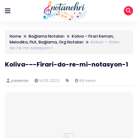
Home
Bağlama Notaları
Koliva – Firari Keman,
Melodika, Flüt, Bağlama, Org Notaları
Koliva-–-Firari-
do-re-mi-notasyon-1
Koliva-–-Firari-do-re-mi-notasyon-1
yasemin
14.05.2023
99 views