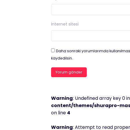
İnternet sitesi
Daha sonraki yorumlarımda kullanılması
kaydedilsin.
Warning
: Undefined array key 0 i
content/themes/shurapro-mast
on line
4
Warning
: Attempt to read propert