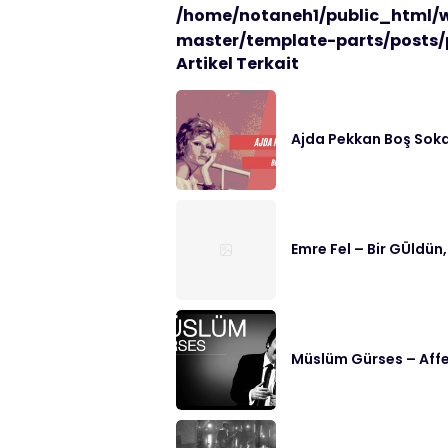
/home/notaneh1/public_html/
master/template-parts/posts/
Artikel Terkait
Ajda Pekkan Boş Soka
Emre Fel – Bir GÜldün,
Müslüm Gürses – Affe