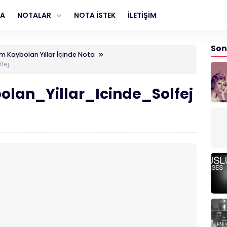
FA
NOTALAR
NOTA İSTEK
İLETİŞİM
Son
 Kaybolan Yıllar İçinde Nota
fej
an_Yillar_Icinde_Solfej