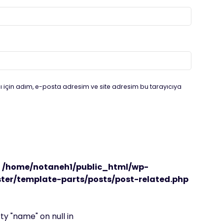
 için adım, e-posta adresim ve site adresim bu tarayıcıya
n
/home/notaneh1/public_html/wp-
er/template-parts/posts/post-related.php
y "name" on null in