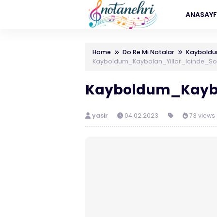
ANASAY
Home
Do Re Mi Notalar
Kayboldum
Kayboldum_Kaybolan_Yillar_Icinde_Sol
Kayboldum_Kaybol
yasir
04.02.2023
73 views