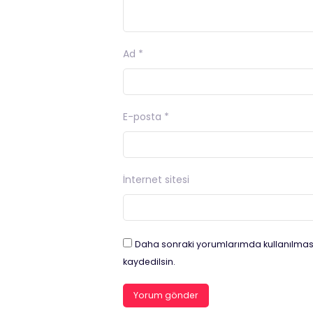
Ad
*
E-posta
*
İnternet sitesi
Daha sonraki yorumlarımda kullanılması
kaydedilsin.