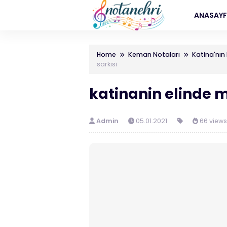
ANASAY
Home
Keman Notaları
Katina'nın
sarkisi
katinanin elinde m
Admin
05.01.2021
66 views