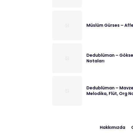
Müslüm Gürses – Affe
Dedublüman – Göksel 
Notaları
Dedublüman – Mavzer
Melodika, Flüt, Org N
Hakkımızda
G