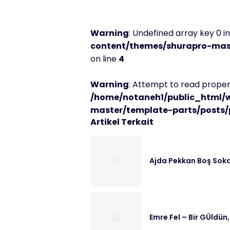
Warning
: Undefined array key 0 i
content/themes/shurapro-mast
on line
4
Warning
: Attempt to read propert
/home/notaneh1/public_html/
master/template-parts/posts/
Artikel Terkait
Ajda Pekkan Boş Soka
Emre Fel – Bir GÜldün,