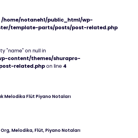
n
/home/notaneh1/public_html/wp-
er/template-parts/posts/post-related.php
y "name" on null in
wp-content/themes/shurapro-
post-related.php
on line
4
k Melodika Flüt Piyano Notaları
 Org, Melodika, Flüt, Piyano Notaları