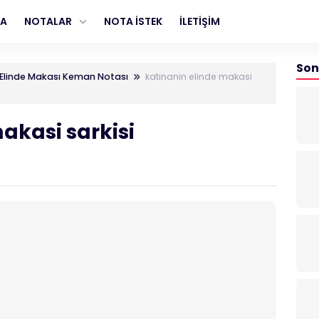
FA
NOTALAR
NOTA İSTEK
İLETİŞİM
Son
 Elinde Makası Keman Notası
katinanin elinde makasi
akasi sarkisi