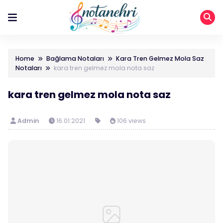
Home
Bağlama Notaları
Kara Tren Gelmez Mola Saz
Notaları
kara tren gelmez mola nota saz
kara tren gelmez mola nota saz
Admin
16.01.2021
106 views