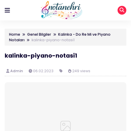
Home
Genel Bilgiler
Kalinka - Do Re Mi ve Piyano
Notaları
kalinka-piyano-notasi1
kalinka-piyano-notasi1
Admin
06.02.2023
249 views