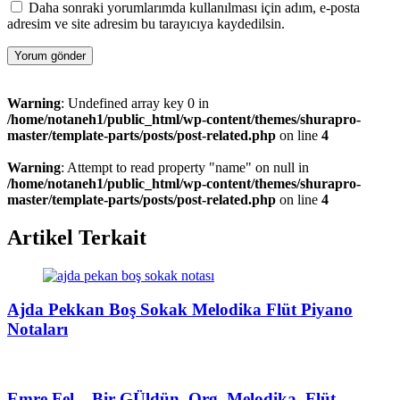
Daha sonraki yorumlarımda kullanılması için adım, e-posta
adresim ve site adresim bu tarayıcıya kaydedilsin.
Warning
: Undefined array key 0 in
/home/notaneh1/public_html/wp-content/themes/shurapro-
master/template-parts/posts/post-related.php
on line
4
Warning
: Attempt to read property "name" on null in
/home/notaneh1/public_html/wp-content/themes/shurapro-
master/template-parts/posts/post-related.php
on line
4
Artikel Terkait
Ajda Pekkan Boş Sokak Melodika Flüt Piyano
Notaları
Emre Fel – Bir GÜldün, Org, Melodika, Flüt,