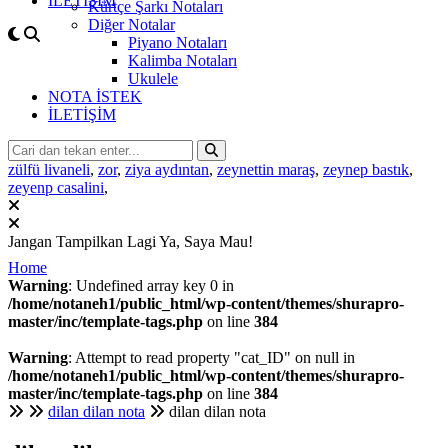
İLETİŞİM
Kürtçe Şarkı Notaları
Diğer Notalar
Piyano Notaları
Kalimba Notaları
Ukulele
NOTA İSTEK
İLETİŞİM
zülfü livaneli
,
zor
,
ziya aydıntan
,
zeynettin maraş
,
zeynep bastık
,
zeyenp casalini
,
Jangan Tampilkan Lagi
Ya, Saya Mau!
Home
Warning
: Undefined array key 0 in
/home/notaneh1/public_html/wp-content/themes/shurapro-
master/inc/template-tags.php
on line
384
Warning
: Attempt to read property "cat_ID" on null in
/home/notaneh1/public_html/wp-content/themes/shurapro-
master/inc/template-tags.php
on line
384
dilan dilan nota
dilan dilan nota