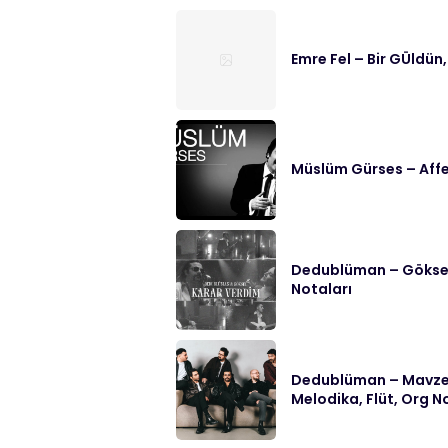
Emre Fel – Bir GÜldün,
Müslüm Gürses – Affe
Dedublüman – Göksel 
Notaları
Dedublüman – Mavzer
Melodika, Flüt, Org N