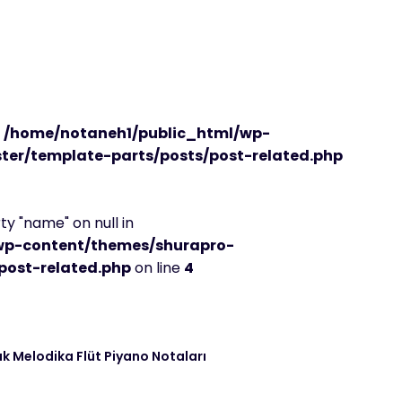
n
/home/notaneh1/public_html/wp-
er/template-parts/posts/post-related.php
y "name" on null in
wp-content/themes/shurapro-
post-related.php
on line
4
k Melodika Flüt Piyano Notaları