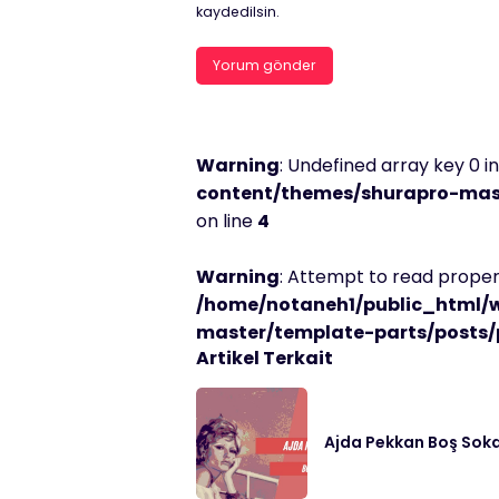
kaydedilsin.
Warning
: Undefined array key 0 i
content/themes/shurapro-mast
on line
4
Warning
: Attempt to read propert
/home/notaneh1/public_html/
master/template-parts/posts/
Artikel Terkait
Ajda Pekkan Boş Soka