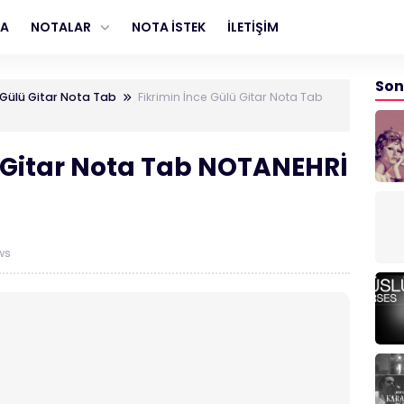
FA
NOTALAR
NOTA İSTEK
İLETİŞİM
Son
e Gülü Gitar Nota Tab
Fikrimin İnce Gülü Gitar Nota Tab
ü Gitar Nota Tab NOTANEHRİ
ws