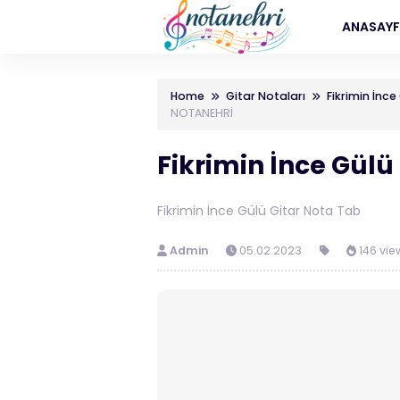
ANASAY
Home
Gitar Notaları
Fikrimin İnc
NOTANEHRİ
Fikrimin İnce Gül
Fikrimin İnce Gülü Gitar Nota Tab
Admin
05.02.2023
146 vie