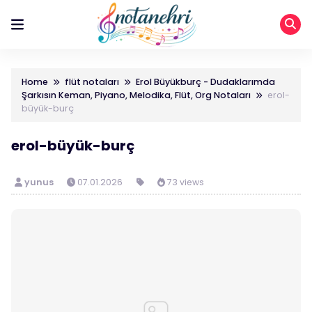
Home
flüt notaları
Erol Büyükburç - Dudaklarımda
Şarkısın Keman, Piyano, Melodika, Flüt, Org Notaları
erol-
büyük-burç
erol-büyük-burç
yunus
07.01.2026
73 views