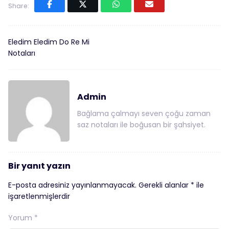
Share:
Eledim Eledim Do Re Mi
Notaları
Admin
Bağlama çalmayı seven çoğu zaman
saz notaları ile boğusan bir şahsiyet.
Bir yanıt yazın
E-posta adresiniz yayınlanmayacak.
Gerekli alanlar
*
ile
işaretlenmişlerdir
Yorum
*