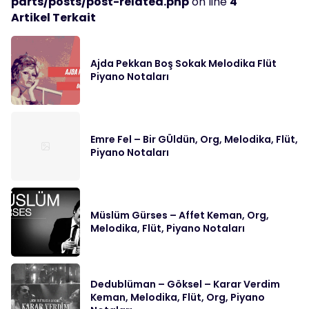
parts/posts/post-related.php
on line
4
Artikel Terkait
Ajda Pekkan Boş Sokak Melodika Flüt
Piyano Notaları
Emre Fel – Bir GÜldün, Org, Melodika, Flüt,
Piyano Notaları
Müslüm Gürses – Affet Keman, Org,
Melodika, Flüt, Piyano Notaları
Dedublüman – Göksel – Karar Verdim
Keman, Melodika, Flüt, Org, Piyano