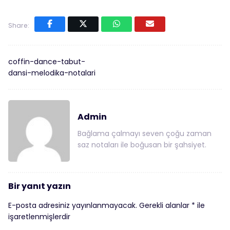
Share:
coffin-dance-tabut-
dansi-melodika-notalari
Admin
Bağlama çalmayı seven çoğu zaman
saz notaları ile boğusan bir şahsiyet.
Bir yanıt yazın
E-posta adresiniz yayınlanmayacak.
Gerekli alanlar
*
ile
işaretlenmişlerdir