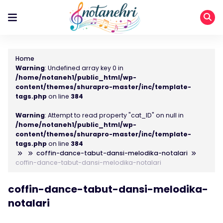
Home
Warning
: Undefined array key 0 in
/home/notaneh1/public_html/wp-
content/themes/shurapro-master/inc/template-
tags.php
on line
384
Warning
: Attempt to read property "cat_ID" on null in
/home/notaneh1/public_html/wp-
content/themes/shurapro-master/inc/template-
tags.php
on line
384
coffin-dance-tabut-dansi-melodika-notalari
coffin-dance-tabut-dansi-melodika-notalari
coffin-dance-tabut-dansi-melodika-
notalari