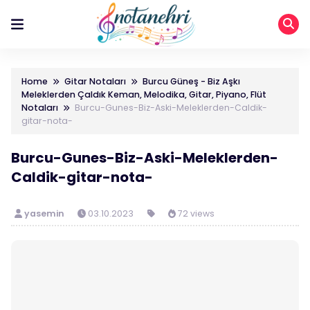
Home
Gitar Notaları
Burcu Güneş - Biz Aşkı
Meleklerden Çaldık Keman, Melodika, Gitar, Piyano, Flüt
Notaları
Burcu-Gunes-Biz-Aski-Meleklerden-Caldik-
gitar-nota-
Burcu-Gunes-Biz-Aski-Meleklerden-
Caldik-gitar-nota-
yasemin
03.10.2023
72 views