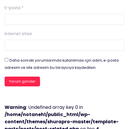
E-posta
*
İnternet sitesi
Daha sonraki yorumlarımda kullanılması için adım, e-posta
adresim ve site adresim bu tarayıcıya kaydedilsin.
Warning
: Undefined array key 0 in
/home/notaneh1/public_html/wp-
content/themes/shurapro-master/template-
parts/posts/post-related.php
on line
4