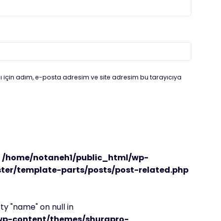
 için adım, e-posta adresim ve site adresim bu tarayıcıya
n
/home/notaneh1/public_html/wp-
er/template-parts/posts/post-related.php
y "name" on null in
wp-content/themes/shurapro-