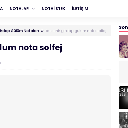
FA
NOTALAR
NOTA İSTEK
İLETİŞİM
Son
Girdap Gülüm Notaları
bu sehir girdap gulum nota solfej
lum nota solfej
s