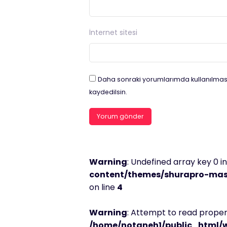
İnternet sitesi
Daha sonraki yorumlarımda kullanılması
kaydedilsin.
Warning
: Undefined array key 0 i
content/themes/shurapro-mast
on line
4
Warning
: Attempt to read propert
/home/notaneh1/public_html/