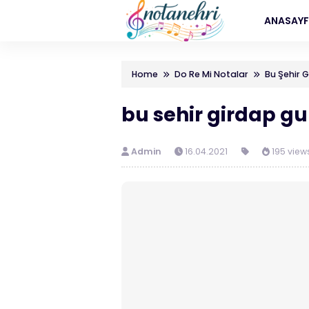
ANASAY
Home
Do Re Mi Notalar
Bu Şehir 
bu sehir girdap gu
Admin
16.04.2021
195 view