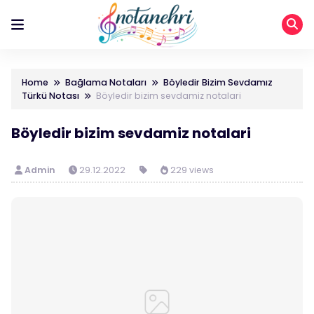
Home
Bağlama Notaları
Böyledir Bizim Sevdamız
Türkü Notası
Böyledir bizim sevdamiz notalari
Böyledir bizim sevdamiz notalari
Admin
29.12.2022
229 views