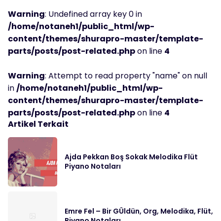
Warning
: Undefined array key 0 in
/home/notaneh1/public_html/wp-
content/themes/shurapro-master/template-
parts/posts/post-related.php
on line
4
Warning
: Attempt to read property "name" on null
in
/home/notaneh1/public_html/wp-
content/themes/shurapro-master/template-
parts/posts/post-related.php
on line
4
Artikel Terkait
Ajda Pekkan Boş Sokak Melodika Flüt
Piyano Notaları
Emre Fel – Bir GÜldün, Org, Melodika, Flüt,
Piyano Notaları