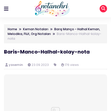
Home
Keman Notaları
Barış Manço - Halhal Keman,
Melodika, Flüt, Org Notaları
Baris-Manco-Halhal-kolay-
nota
Baris-Manco-Halhal-kolay-nota
yasemin
23.09.2023
176 views