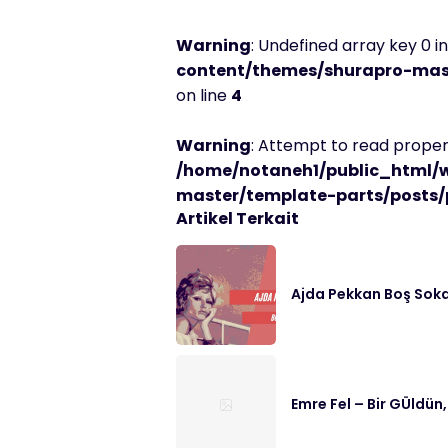
Warning
: Undefined array key 0 i
content/themes/shurapro-mast
on line
4
Warning
: Attempt to read propert
/home/notaneh1/public_html/
master/template-parts/posts/
Artikel Terkait
Ajda Pekkan Boş Soka
Emre Fel – Bir GÜldün,