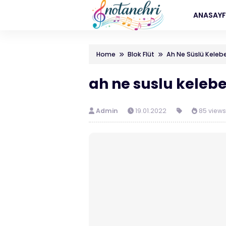
ANASAY
Home
Blok Flüt
Ah Ne Süslü Keleb
ah ne suslu kelebe
Admin
19.01.2022
85 views