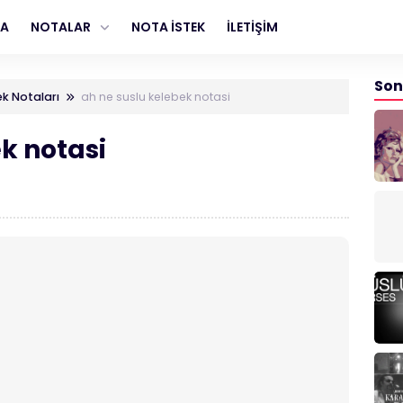
FA
NOTALAR
NOTA İSTEK
İLETİŞİM
Son
ek Notaları
ah ne suslu kelebek notasi
k notasi