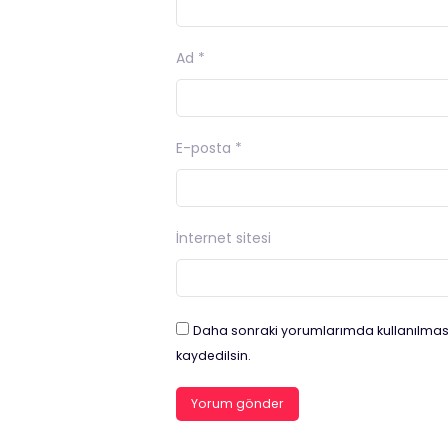
Ad
*
E-posta
*
İnternet sitesi
Daha sonraki yorumlarımda kullanılması
kaydedilsin.