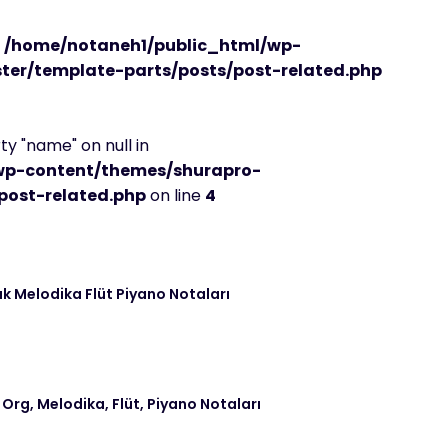
n
/home/notaneh1/public_html/wp-
er/template-parts/posts/post-related.php
y "name" on null in
wp-content/themes/shurapro-
post-related.php
on line
4
k Melodika Flüt Piyano Notaları
 Org, Melodika, Flüt, Piyano Notaları