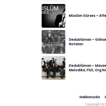
Müslüm Gürses – Affe
Dedublüman – Göksel 
Notaları
Dedublüman – Mavzer
Melodika, Flüt, Org N
Hakkımızda
G
Copyright © 